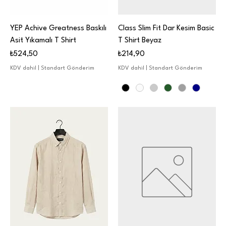
YEP Achive Greatness Baskılı
Class Slim Fit Dar Kesim Basic
Asit Yıkamalı T Shirt
T Shirt Beyaz
Fiyat
Fiyat
₺524,50
₺214,90
KDV dahil
|
Standart Gönderim
KDV dahil
|
Standart Gönderim