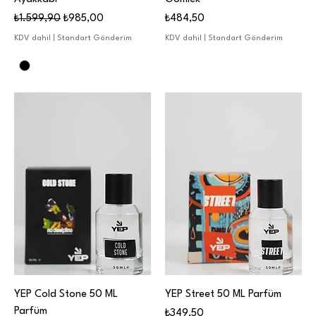
Normal Fiyat
İndirimli Fiyat
Fiyat
₺1.599,90
₺985,00
₺484,50
KDV dahil
|
Standart Gönderim
KDV dahil
|
Standart Gönderim
YEP Cold Stone 50 ML
YEP Street 50 ML Parfüm
Parfüm
Fiyat
₺349,50