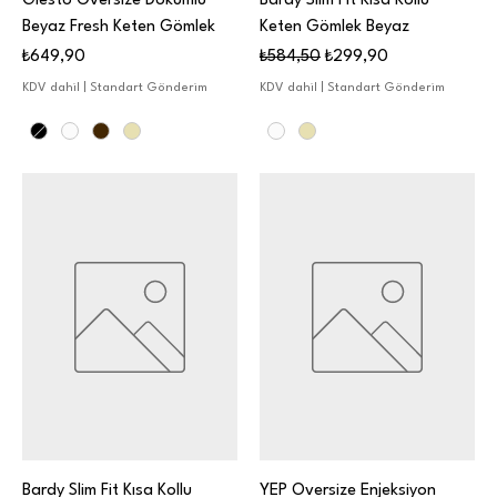
Giesto Oversize Dökümlü
Bardy Slim Fit Kısa Kollu
Beyaz Fresh Keten Gömlek
Keten Gömlek Beyaz
Fiyat
Normal Fiyat
İndirimli Fiyat
₺649,90
₺584,50
₺299,90
KDV dahil
|
Standart Gönderim
KDV dahil
|
Standart Gönderim
Bardy Slim Fit Kısa Kollu
YEP Oversize Enjeksiyon