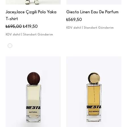
JaceyJace Çizgili Polo Yaka
Giesto Linen Eau De Parfum
T-shirt
Fiyat
₺569,50
Normal Fiyat
İndirimli Fiyat
₺695,00
₺419,50
KDV dahil
|
Standart Gönderim
KDV dahil
|
Standart Gönderim