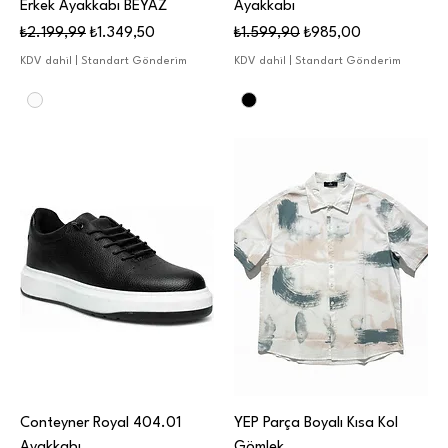
Erkek Ayakkabı BEYAZ
Ayakkabı
Normal Fiyat
İndirimli Fiyat
Normal Fiyat
İndirimli Fiyat
₺2.199,99
₺1.349,50
₺1.599,90
₺985,00
KDV dahil
|
Standart Gönderim
KDV dahil
|
Standart Gönderim
Conteyner Royal 404.01
YEP Parça Boyalı Kısa Kol
Ayakkabı
Gömlek