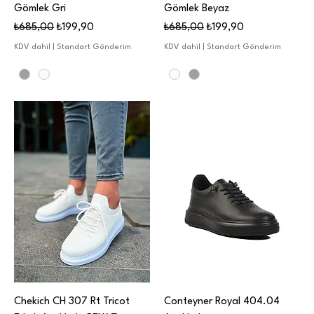
Gömlek Gri
Gömlek Beyaz
Normal Fiyat
İndirimli Fiyat
Normal Fiyat
İndirimli Fiyat
₺685,00
₺199,90
₺685,00
₺199,90
KDV dahil
|
Standart Gönderim
KDV dahil
|
Standart Gönderim
Chekich CH 307 Rt Tricot
Conteyner Royal 404.04