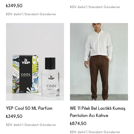
Fiyat
₺349,50
KDV dahil
|
Standart Gönderim
KDV dahil
|
Standart Gönderim
YEP Cool 50 ML Parfüm
WE 11 Pileli Bel Lastikli Kumaş
Pantolon Acı Kahve
Fiyat
₺349,50
Fiyat
₺874,50
KDV dahil
|
Standart Gönderim
KDV dahil
|
Standart Gönderim