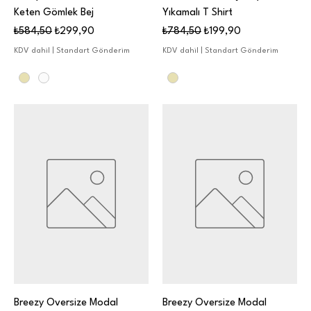
Keten Gömlek Bej
Yıkamalı T Shirt
Normal Fiyat
İndirimli Fiyat
Normal Fiyat
İndirimli Fiyat
₺584,50
₺299,90
₺784,50
₺199,90
KDV dahil
|
Standart Gönderim
KDV dahil
|
Standart Gönderim
Breezy Oversize Modal
Breezy Oversize Modal